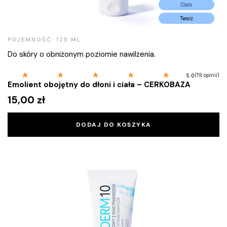
Ciało
Twarz
POJEMNOŚĆ: 125 ML
Do skóry o obniżonym poziomie nawilżenia.
(19 opinii)
5.0
Emolient obojętny do dłoni i ciała – CERKOBAZA
15,00
zł
DODAJ DO KOSZYKA