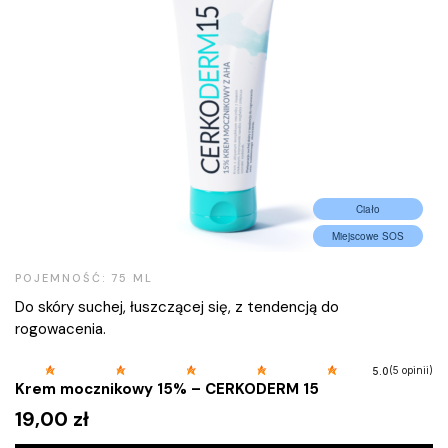
Ciało
Miejscowe SOS
POJEMNOŚĆ: 75 ML
Do skóry suchej, łuszczącej się, z tendencją do
rogowacenia.
(5 opinii)
5.0
Krem mocznikowy 15% – CERKODERM 15
19,00
zł