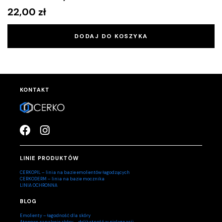
22,00
zł
DODAJ DO KOSZYKA
KONTAKT
LINIE PRODUKTÓW
CERKOPIL – linia na bazie emolientów łagodzących
CERKODERM – linia na bazie mocznika
LINIA OCHRONNA
BLOG
Emolienty – łagodność dla skóry