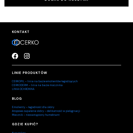
KONTAKT
LINIE PRODUKTÓW
CERKOPIL – linia na bazie emolientów łagodzących
CERKODERM – linia na bazie mocznika
LINIA OCHRONNA
BLOG
Emolienty – łagodność dla skóry
Atopowe zapalenie skóry – delikatność w pielęgnacji
Mocznik – niezastąpiony humektant
GDZIE KUPIĆ?
Kup online