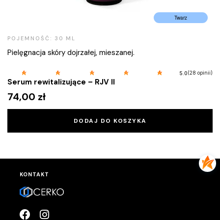
Twarz
POJEMNOŚĆ: 30 ML
Pielęgnacja skóry dojrzałej, mieszanej.
(28 opinii)
5.0
Serum rewitalizujące – RJV II
74,00
zł
DODAJ DO KOSZYKA
KONTAKT