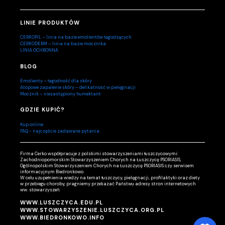
LINIE PRODUKTÓW
CERKOPIL – linia na bazie emolientów łagodzących
CERKODERM – linia na bazie mocznika
LINIA OCHRONNA
BLOG
Emolienty – łagodność dla skóry
Atopowe zapalenie skóry – delikatność w pielęgnacji
Mocznik – niezastąpiony humektant
GDZIE KUPIĆ?
Kup online
FAQ - najczęście zadawane pytania
Firma Cerko współpracuje z polskimi stowarzyszeniami łuszczycowymi:
Zachodniopomorskim Stowarzyszeniem Chorych na Łuszczycę PSORIASIS,
Ogólnopolskim Stowarzyszeniem Chorych na Łuszczycę PSORIASIS czy serwisem
informacyjnym Biedronkowo.
W celu uzupełnienia wiedzy na temat łuszczycy, pielęgnacji, profilaktyki oraz diety
w przebiegu choroby, pragniemy przekazać Państwu adresy stron internetowych
ww. stowarzyszeń:
WWW.LUSZCZYCA.EDU.PL
WWW.STOWARZYSZENIE.LUSZCZYCA.ORG.PL
WWW.BIEDRONKOWO.INFO