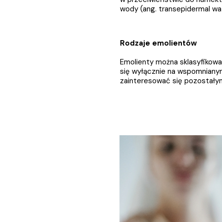
wody (ang. transepidermal w
Rodzaje emolientów
Emolienty można sklasyfikować
się wyłącznie na wspomnian
zainteresować się pozostałym