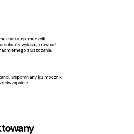
ektanty, np. mocznik. 
emolienty wykazują również 
 nadmiernego złuszczania, 
kanol, wspomniany już mocznik 
zeciwzapalnie 
ktowany