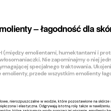
molienty – łagodność dla skó
 (między emolientami, humektantami i prot
łosomaniaczki. Nie zapominajmy o niej jedn
ymagającej specjalnego traktowania. Ukojeni
e emolienty, przede wszystkim emolienty łag
ilowe, nierozpuszczalne w wodzie, które pozostawione na skórze sp
ękczona i elastyczna. Odgrywają istotną rolę także w nawilżeniu
ntów, które zatrzymują wodę poprzez jej wiązanie, emolienty ha