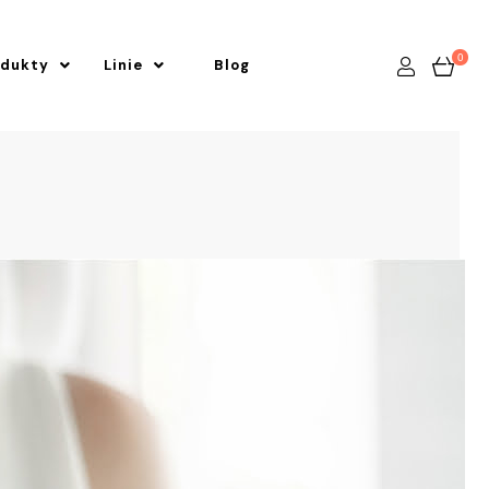
0
odukty
Linie
Blog