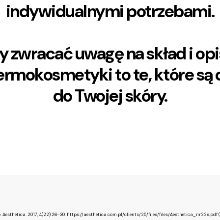
indywidualnymi potrzebami.
y zwracać uwagę na skład i op
ermokosmetyki to te, które s
do Twojej skóry.
e. Aesthetica. 2017; 4(22):26–30. https://aesthetica.com.pl/clients/25/files/files/Aesthetica_nr22s.pdf 