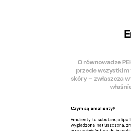
E
O równowadze PEH
przede wszystkim w
skóry – zwłaszcza w
właśni
Czym są emolienty?
Emolienty to substancje lipof
wygładzona, natłuszczona, zmi
w przeciwieństwie do humekta