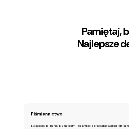
Pamiętaj, b
Najlepsze d
Piśmiennictwo
1. Olszański R, Pilarski B. Emolienty – klasyfikacja oraz konsekwencje kliniczn