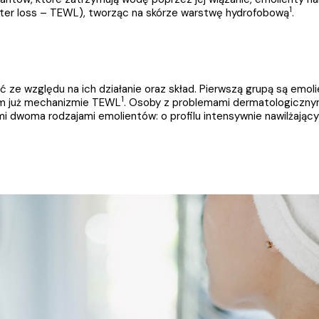
1
ater loss – TEWL), tworząc na skórze warstwę hydrofobową
.
 ze względu na ich działanie oraz skład. Pierwszą grupą są emolie
1
ym już mechanizmie TEWL
. Osoby z problemami dermatologicznymi
i dwoma rodzajami emolientów: o profilu intensywnie nawilżając