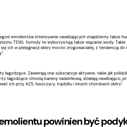
gorii emolientów intensywnie nawilżających znajdziemy także hum
izmu TEWL formuły te wykorzystują także wiązanie wody. Takie 
 się ich w pielęgnacji skóry mocno zrogowaciałej, z tendencją do
1
y
. 
nty łagodzące. Zawierają one substancje aktywne, takie jak polido
nty łagodzące chronią barierę naskórkową, działają nawilżająco, pr
1
ać ich przy AZS, łuszczycy, trądziku i innych chorobach skóry
.
emolientu powinien być pody