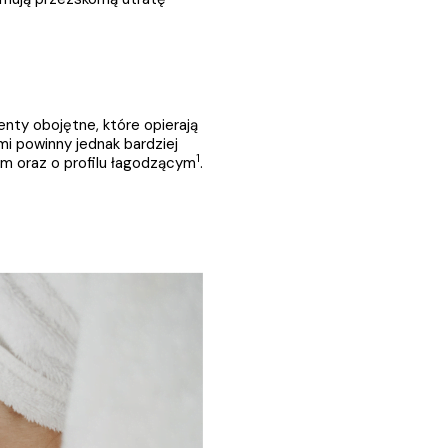
nty obojętne, które opierają 
 powinny jednak bardziej 
1
ym oraz o profilu łagodzącym
.