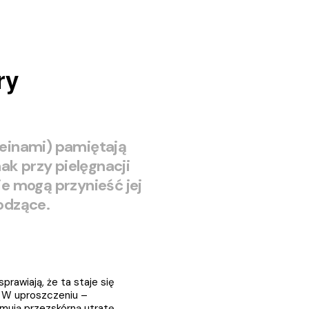
ry
einami) pamiętają
ak przy pielęgnacji
e mogą przynieść jej
odzące.
rawiają, że ta staje się 
. W uproszczeniu – 
mują przezskórną utratę 