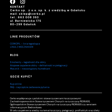
KONTAKT
Cerko sp. z o.o. sp. k. z siedzibą w Gdańsku
mail: sklep@cerko.pl
tel.: 663 008 393
ul. Barniewicka 175
80-299 Gdańsk
LINIE PRODUKTÓW
CERKOPIL – linia łagodząca
LINIA Z MOCZNIKIEM
BLOG
Emolienty – łagodność dla skóry
Atopowe zapalenie skóry – delikatność w pielęgnacji
Mocznik – niezastąpiony humektant
GDZIE KUPIĆ?
Kup online
FAQ - najczęście zadawane pytania
Cerko współpracuje z polskimi stowarzyszeniami łuszczycowymi:
Zachodniopomorskim Stowarzyszeniem Chorych na Łuszczycę PSORIASIS,
Ogólnopolskim Stowarzyszeniem Chorych na Łuszczycę PSORIASIS czy serwisem
informacyjnym Biedronkowo.
W celu uzupełnienia wiedzy na temat łuszczycy, pielęgnacji, profilaktyki oraz diety