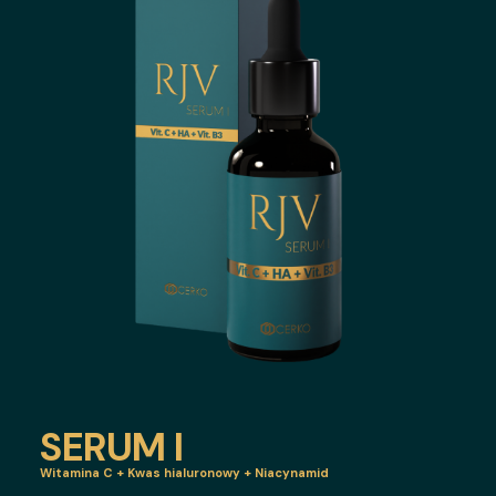
SERUM I
Witamina C + Kwas hialuronowy + Niacynamid