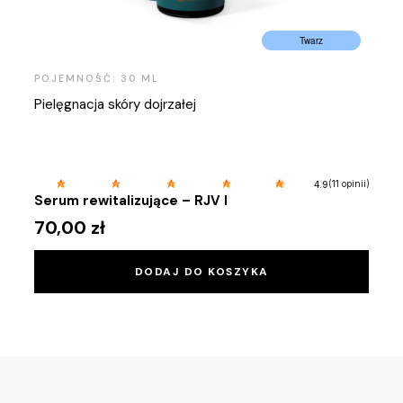
Twarz
POJEMNOŚĆ: 30 ML
Rewit
dział
Pielęgnacja skóry dojrzałej
witam
ferul
przeb
skóry
8 opinii)
(11 opinii)
4.9
Zest
ochr
Serum rewitalizujące – RJV I
142
UV, n
70,00
zł
DODAJ DO KOSZYKA