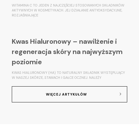
WITAMINA C TO JEDEN Z NAJCZĘŚCIEJ STOSOWANYCH SKŁADNIKÓW
AKTYWNYCH W KOSMETYKACH. JEJ DZIAŁANIE ANTYOKSYDACYJNE,
ROZJAŚNIAJĄCE
Kwas Hialuronowy – nawilżenie i
regeneracja skóry na najwyższym
poziomie
KWAS HIALURONOWY (HA) TO NATURALNY SKŁADNIK WYSTĘPUJĄCY
W NASZEJ SKÓRZE, STAWACH I GAŁCE OCZNEJ. NALEŻY
WIĘCEJ ARTYKUŁÓW