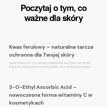
Poczytaj o tym, co
ważne dla skóry
Kwas ferulowy – naturalna tarcza
ochronna dla Twojej skóry
KWAS FERULOWY TO ZWIĄZEK CHEMICZNY NALEŻĄCY DO GRUPY
KWASÓW FENOLOWYCH, A DOKŁADNIEJ JEST POCHODNĄ KWASU
3-O-Ethyl Ascorbic Acid –
nowoczesna forma witaminy C w
kosmetykach