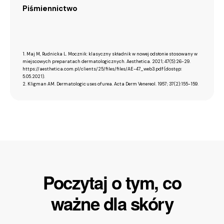
Piśmiennictwo
1. Maj M, Rudnicka L. Mocznik: klasyczny składnik w nowej odsłonie stosowany w
miejscowych preparatach dermatologicznych. Aesthetica. 2021; 47(5):26-29.
https://aesthetica.com.pl/clients/25/files/files/AE-47_web3.pdf (dostęp:
5.05.2021).
2. Kligman AM. Dermatologic uses of urea. Acta Derm Venereol. 1957; 37(2):155-159.
Poczytaj o tym, co
ważne dla skóry