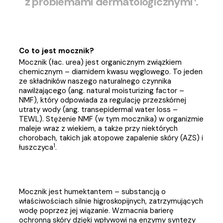
z problemami dermatologicznymi
.
Co to jest mocznik?
Mocznik (łac. urea) jest organicznym związkiem
chemicznym – diamidem kwasu węglowego. To jeden
ze składników naszego naturalnego czynnika
nawilżającego (ang. natural moisturizing factor –
NMF), który odpowiada za regulację przezskórnej
utraty wody (ang. transepidermal water loss –
TEWL). Stężenie NMF (w tym mocznika) w organizmie
maleje wraz z wiekiem, a także przy niektórych
chorobach, takich jak atopowe zapalenie skóry (AZS) i
1
łuszczyca
.
Mocznik jest humektantem – substancją o
właściwościach silnie higroskopijnych, zatrzymujących
wodę poprzez jej wiązanie. Wzmacnia barierę
ochronną skóry dzięki wpływowi na enzymy syntezy