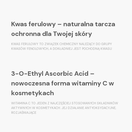
Kwas ferulowy – naturalna tarcza
ochronna dla Twojej skóry
KWAS FERULOWY TO ZWIĄZEK CHEMICZNY NALEŻĄCY DO GRUPY
KWASÓW FENOLOWYCH, A DOKŁADNIEJ JEST POCHODNĄ KWASU
3-O-Ethyl Ascorbic Acid –
nowoczesna forma witaminy C w
kosmetykach
WITAMINA C TO JEDEN Z NAJCZĘŚCIEJ STOSOWANYCH SKŁADNIKÓW
AKTYWNYCH W KOSMETYKACH. JEJ DZIAŁANIE ANTYOKSYDACYJNE,
ROZJAŚNIAJĄCE