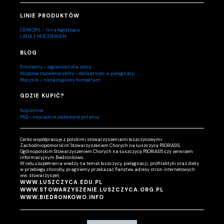
LINIE PRODUKTÓW
CERKOPIL – linia łagodząca
LINIA Z MOCZNIKIEM
BLOG
Emolienty – łagodność dla skóry
Atopowe zapalenie skóry – delikatność w pielęgnacji
Mocznik – niezastąpiony humektant
GDZIE KUPIĆ?
Kup online
FAQ - najczęście zadawane pytania
Cerko współpracuje z polskimi stowarzyszeniami łuszczycowymi:
Zachodniopomorskim Stowarzyszeniem Chorych na Łuszczycę PSORIASIS,
Ogólnopolskim Stowarzyszeniem Chorych na Łuszczycę PSORIASIS czy serwisem
informacyjnym Biedronkowo.
W celu uzupełnienia wiedzy na temat łuszczycy, pielęgnacji, profilaktyki oraz diety
w przebiegu choroby, pragniemy przekazać Państwu adresy stron internetowych
ww. stowarzyszeń:
WWW.LUSZCZYCA.EDU.PL
WWW.STOWARZYSZENIE.LUSZCZYCA.ORG.PL
WWW.BIEDRONKOWO.INFO