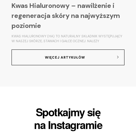
Kwas Hialuronowy – nawilżenie i
regeneracja skóry na najwyższym
poziomie
KWAS HIALURONOWY (HA) TO NATURALNY SKŁADNIK WYSTĘPUJĄCY
W NASZEJ SKÓRZE, STAWACH I GAŁCE OCZNEJ. NALEŻY
WIĘCEJ ARTYKUŁÓW
Spotkajmy się
na Instagramie