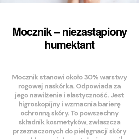
Mocznik – niezastąpiony
humektant
Mocznik stanowi około 30% warstwy
rogowej naskórka. Odpowiada za
jego nawilżenie i elastyczność. Jest
higroskopijny i wzmacnia barierę
ochronną skóry. To powszechny
składnik kosmetyków, zwłaszcza
przeznaczonych do pielęgnacji skóry
1