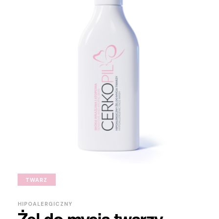
TWARZ
HIPOALERGICZNY
Żel do mycia twarzy –