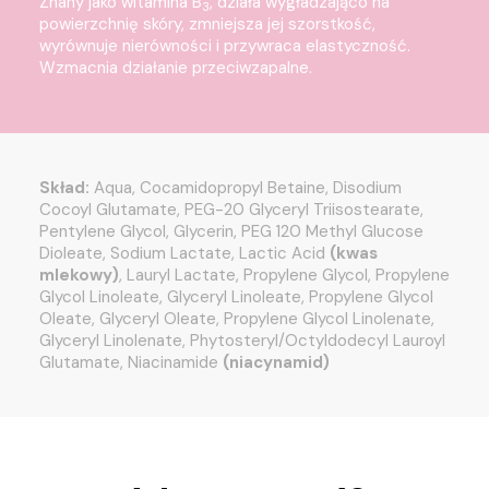
Znany jako witamina B
, działa wygładzająco na
3
powierzchnię skóry, zmniejsza jej szorstkość,
wyrównuje nierówności i przywraca elastyczność.
Wzmacnia działanie przeciwzapalne.
Skład:
Aqua, Cocamidopropyl Betaine, Disodium
Cocoyl Glutamate, PEG-20 Glyceryl Triisostearate,
Pentylene Glycol, Glycerin, PEG 120 Methyl Glucose
Dioleate, Sodium Lactate, Lactic Acid
(kwas
mlekowy)
, Lauryl Lactate, Propylene Glycol, Propylene
Glycol Linoleate, Glyceryl Linoleate, Propylene Glycol
Oleate, Glyceryl Oleate, Propylene Glycol Linolenate,
Glyceryl Linolenate, Phytosteryl/Octyldodecyl Lauroyl
Glutamate, Niacinamide
(niacynamid)