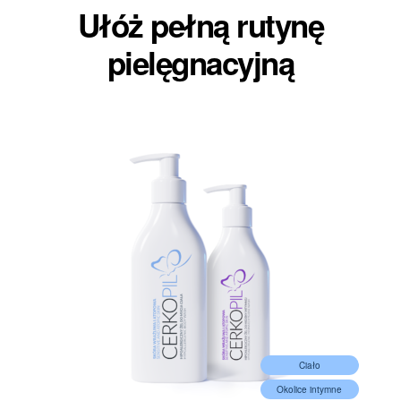
Ułóż pełną rutynę
pielęgnacyjną​
Ciało
y
Okolice intymne