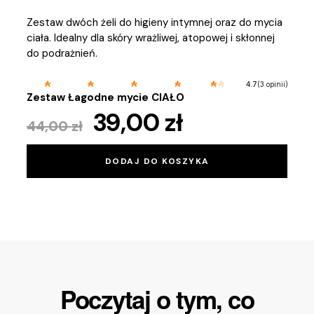
nacja
Zestaw dwóch żeli do higieny intymnej oraz do mycia
Poczu
ciała. Idealny dla skóry wrażliwej, atopowej i skłonnej
duet 
do podrażnień.
kojąc
dla s
trądz
5 opinii)
(3 opinii)
4.7
Zestaw Łagodne mycie CIAŁO
Zest
39,00
zł
44,00
zł
63
DODAJ DO KOSZYKA
Poczytaj o tym, co