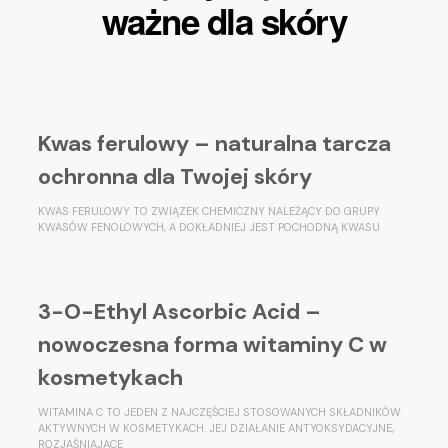
ważne dla skóry
Kwas ferulowy – naturalna tarcza
ochronna dla Twojej skóry
KWAS FERULOWY TO ZWIĄZEK CHEMICZNY NALEŻĄCY DO GRUPY
KWASÓW FENOLOWYCH, A DOKŁADNIEJ JEST POCHODNĄ KWASU
3-O-Ethyl Ascorbic Acid –
nowoczesna forma witaminy C w
kosmetykach
WITAMINA C TO JEDEN Z NAJCZĘŚCIEJ STOSOWANYCH SKŁADNIKÓW
AKTYWNYCH W KOSMETYKACH. JEJ DZIAŁANIE ANTYOKSYDACYJNE,
ROZJAŚNIAJĄCE