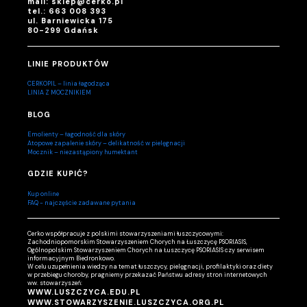
mail: sklep@cerko.pl
tel.: 663 008 393
ul. Barniewicka 175
80-299 Gdańsk
LINIE PRODUKTÓW
CERKOPIL – linia łagodząca
LINIA Z MOCZNIKIEM
BLOG
Emolienty – łagodność dla skóry
Atopowe zapalenie skóry – delikatność w pielęgnacji
Mocznik – niezastąpiony humektant
GDZIE KUPIĆ?
Kup online
FAQ - najczęście zadawane pytania
Cerko współpracuje z polskimi stowarzyszeniami łuszczycowymi:
Zachodniopomorskim Stowarzyszeniem Chorych na Łuszczycę PSORIASIS,
Ogólnopolskim Stowarzyszeniem Chorych na Łuszczycę PSORIASIS czy serwisem
informacyjnym Biedronkowo.
W celu uzupełnienia wiedzy na temat łuszczycy, pielęgnacji, profilaktyki oraz diety
w przebiegu choroby, pragniemy przekazać Państwu adresy stron internetowych
ww. stowarzyszeń:
WWW.LUSZCZYCA.EDU.PL
WWW.STOWARZYSZENIE.LUSZCZYCA.ORG.PL