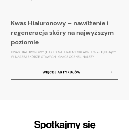
Kwas Hialuronowy – nawilżenie i
regeneracja skóry na najwyższym
poziomie
KWAS HIALURONOWY (HA) TO NATURALNY SKŁADNIK WYSTĘPUJĄCY
W NASZEJ SKÓRZE, STAWACH I GAŁCE OCZNEJ. NALEŻY
WIĘCEJ ARTYKUŁÓW
Spotkajmy się