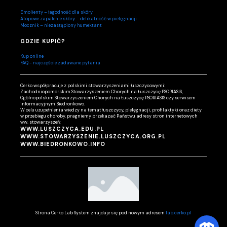
Emolienty – łagodność dla skóry
Atopowe zapalenie skóry – delikatność w pielęgnacji
Mocznik – niezastąpiony humektant
GDZIE KUPIĆ?
Kup online
FAQ - najczęście zadawane pytania
Cerko współpracuje z polskimi stowarzyszeniami łuszczycowymi:
Zachodniopomorskim Stowarzyszeniem Chorych na Łuszczycę PSORIASIS,
Ogólnopolskim Stowarzyszeniem Chorych na Łuszczycę PSORIASIS czy serwisem
informacyjnym Biedronkowo.
W celu uzupełnienia wiedzy na temat łuszczycy, pielęgnacji, profilaktyki oraz diety
w przebiegu choroby, pragniemy przekazać Państwu adresy stron internetowych
ww. stowarzyszeń:
WWW.LUSZCZYCA.EDU.PL
WWW.STOWARZYSZENIE.LUSZCZYCA.ORG.PL
WWW.BIEDRONKOWO.INFO
Strona Cerko Lab System znajduje się pod nowym adresem
lab.cerko.pl