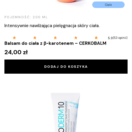
Ciało
POJEMNOŚĆ: 200 ML
Intensywnie nawilżająca pielęgnacja skóry ciała.
(53 opinii)
5.0
Balsam do ciała z β-karotenem – CERKOBALM
24,00
zł
DODAJ DO KOSZYKA