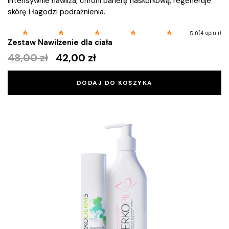
intensywnie nawilża, chroni barierę naskórkową, regeneruje
skórę i łagodzi podrażnienia.
(4 opinii)
5.0
Zestaw Nawilżenie dla ciała
48,00
zł
42,00
zł
DODAJ DO KOSZYKA