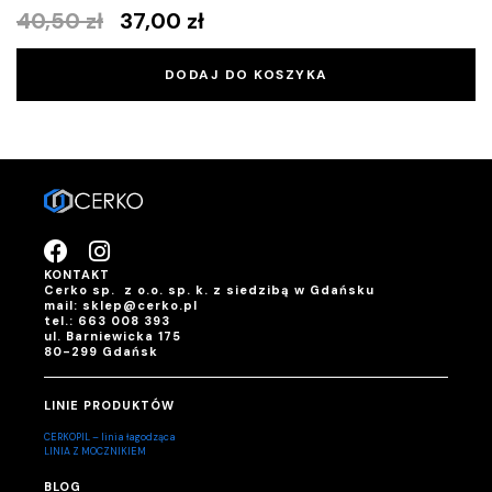
40,50
zł
37,00
zł
DODAJ DO KOSZYKA
KONTAKT
Cerko sp. z o.o. sp. k. z siedzibą w Gdańsku
mail: sklep@cerko.pl
tel.: 663 008 393
ul. Barniewicka 175
80-299 Gdańsk
LINIE PRODUKTÓW
CERKOPIL – linia łagodząca
LINIA Z MOCZNIKIEM
BLOG