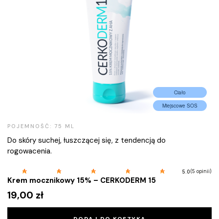
Ciało
Miejscowe SOS
POJEMNOŚĆ: 75 ML
Do skóry suchej, łuszczącej się, z tendencją do
rogowacenia.
(5 opinii)
5.0
Krem mocznikowy 15% – CERKODERM 15
19,00
zł