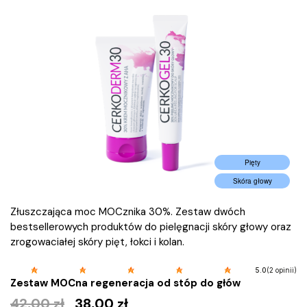
Pięty
Skóra głowy
Złuszczająca moc MOCznika 30%. Zestaw dwóch
bestsellerowych produktów do pielęgnacji skóry głowy oraz
zrogowaciałej skóry pięt, łokci i kolan.
(2 opinii)
5.0
Zestaw MOCna regeneracja od stóp do głów
42,00
zł
38,00
zł