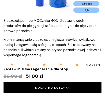
Paznokcie
Pięty
Złuszczająca moc MOCznika 40%. Zestaw dwóch
produktów do pielęgnacji stóp zadba o gładkie pięty oraz
zdrowe paznokcie.
Krem intensywnie złuszcza, zmiękcza i nawilża wyjątkowo
suchą i zrogowaciałą skórę na stopach. Żel stosowany na
paznokcie likwiduje zmiany na płytce paznokciowej, odżywia i
wspomaga regenerację.
(13 opinii)
5.0
Zestaw MOCna regeneracja dla stóp
56,00
zł
51,00
zł
DODAJ DO KOSZYKA