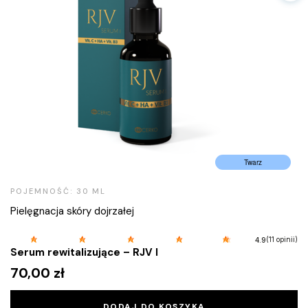
Twarz
POJEMNOŚĆ: 30 ML
Pielęgnacja skóry dojrzałej
(11 opinii)
4.9
Serum rewitalizujące – RJV I
70,00
zł
DODAJ DO KOSZYKA