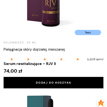
Twarz
POJEMNOŚĆ: 30 ML
Pielęgnacja skóry dojrzałej, mieszanej.
(28 opinii)
5.0
Serum rewitalizujące – RJV II
74,00
zł
DODAJ DO KOSZYKA