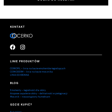
KONTAKT
LINIE PRODUKTÓW
CERKOPIL – linia na bazie emolientów łagodzących
CERKODERM – linia na bazie mocznika
LINIA OCHRONNA
BLOG
Emolienty – łagodność dla skóry
Atopowe zapalenie skóry – delikatność w pielęgnacji
Mocznik – niezastąpiony humektant
GDZIE KUPIĆ?
Kup online