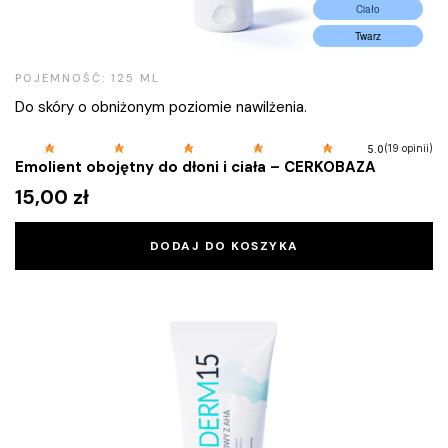
Ciało
Twarz
POJEMNOŚĆ: 125 ML
Do skóry o obniżonym poziomie nawilżenia.
(19 opinii)
5.0
Emolient obojętny do dłoni i ciała – CERKOBAZA
15,00
zł
DODAJ DO KOSZYKA