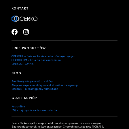
KONTAKT
LINIE PRODUKTÓW
CERKOPIL – linia na bazie emolientów łagodzących
CERKODERM – linia na bazie mocznika
LINIA OCHRONNA
BLOG
Emolienty – łagodność dla skóry
Atopowe zapalenie skóry – delikatność w pielęgnacji
Mocznik – niezastąpiony humektant
GDZIE KUPIĆ?
Kup online
FAQ - najczęście zadawane pytania
Firma Cerko współpracuje z polskimi stowarzyszeniami łuszczycowymi:
Zachodniopomorskim Stowarzyszeniem Chorych na Łuszczycę PSORIASIS,