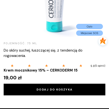
Ciało
Miejscowe SOS
POJEMNOŚĆ: 75 ML
Do skóry suchej, łuszczącej się, z tendencją do
rogowacenia.
(5 opinii)
5.0
Krem mocznikowy 15% – CERKODERM 15
19,00
zł
DODAJ DO KOSZYKA