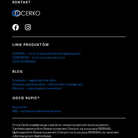
KONTAKT
LINIE PRODUKTÓW
CERKOPIL – linia na bazie emolientów łagodzących
CERKODERM – linia na bazie mocznika
LINIA OCHRONNA
BLOG
Emolienty – łagodność dla skóry
Atopowe zapalenie skóry – delikatność w pielęgnacji
Mocznik – niezastąpiony humektant
GDZIE KUPIĆ?
Kup online
FAQ - najczęście zadawane pytania
Firma Cerko współpracuje z polskimi stowarzyszeniami łuszczycowymi:
Zachodniopomorskim Stowarzyszeniem Chorych na Łuszczycę PSORIASIS,
Ogólnopolskim Stowarzyszeniem Chorych na Łuszczycę PSORIASIS czy serwisem
informacyjnym Biedronkowo.